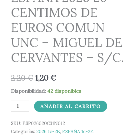
COMUN
2,20 €.
1,20 €.
CENTIMOS DE
UNC
-
EUROS COMUN
MIGUEL
DE
UNC – MIGUEL DE
CERVANTES
CERVANTES – S/C.
-
S/C.
cantidad
2,20
€
1,20
€
Disponibilidad:
42 disponibles
AÑADIR AL CARRITO
SKU:
ESP026020C31N012
Categorías:
2026 1c-2E
,
ESPAÑA 1c-2E