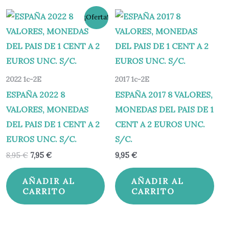
El
El
¡Oferta!
precio
precio
original
actual
era:
es:
8,95 €.
7,95 €.
2022 1c-2E
2017 1c-2E
ESPAÑA 2022 8
ESPAÑA 2017 8 VALORES,
VALORES, MONEDAS
MONEDAS DEL PAIS DE 1
DEL PAIS DE 1 CENT A 2
CENT A 2 EUROS UNC.
EUROS UNC. S/C.
S/C.
8,95
€
7,95
€
9,95
€
AÑADIR AL
AÑADIR AL
CARRITO
CARRITO