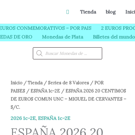
Buscar
Tienda
blog
Inic
 EUROS CONMEMORATIVOS – POR PAIS
2 EUROS PROO
EDAS DE ORO
Monedas de Plata
Billetes del mundo
Búsqueda
de
productos
ESPAÑA
Inicio
/
Tienda
/
Series de 8 Valores
/
POR
El
El
PAISES
/
ESPAÑA 1c-2E
/ ESPAÑA 2026 20 CENTIMOS
2026
precio
precio
DE EUROS COMUN UNC – MIGUEL DE CERVANTES –
20
S/C.
CENTIMOS
original
actual
DE
2026 1c-2E
,
ESPAÑA 1c-2E
era:
es:
EUROS
ESPAÑA 2026 20