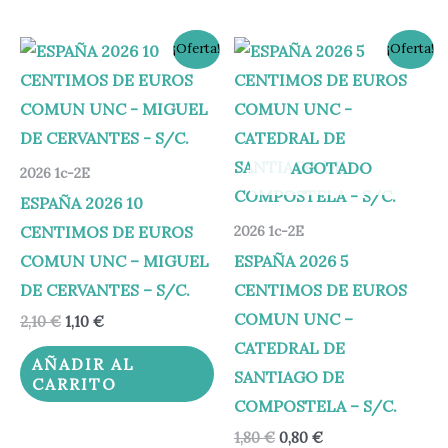
El
El
El
El
¡Oferta!
¡Oferta!
precio
precio
precio
precio
original
actual
original
actual
era:
es:
era:
es:
2,10 €.
1,10 €.
1,80 €.
0,80 €.
AGOTADO
2026 1c-2E
ESPAÑA 2026 10
CENTIMOS DE EUROS
2026 1c-2E
COMUN UNC – MIGUEL
ESPAÑA 2026 5
DE CERVANTES – S/C.
CENTIMOS DE EUROS
COMUN UNC –
2,10
€
1,10
€
CATEDRAL DE
AÑADIR AL
SANTIAGO DE
CARRITO
COMPOSTELA – S/C.
1,80
€
0,80
€