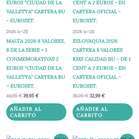
2026 1c-2E
2026 1c-2E
MALTA 2026 9 VALORES,
ESLOVAQUIA 2026
8 DE LA SERIE + 1
CARTERA 8 VALORES
CONMEMORATIVAS 2
KMS CALIDAD BU – DE 1
EUROS “CIUDAD DE LA
CENT A 2 EUROS – EN
VALLETTA” CARTERA BU
CARTERA OFICIAL –
– EUROSET.
EUROSET.
44,95
€
39,95
€
38,00
€
32,99
€
AÑADIR AL
AÑADIR AL
CARRITO
CARRITO
El
El
El
El