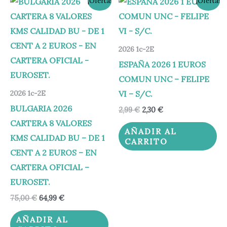
¡Oferta!
¡Oferta!
precio
precio
precio
precio
original
actual
original
actual
era:
es:
era:
es:
75,00 €.
64,99 €.
2,99 €.
2,30 €.
2026 1c-2E
ESPAÑA 2026 1 EUROS
COMUN UNC – FELIPE
VI – S/C.
2026 1c-2E
BULGARIA 2026
2,99
€
2,30
€
CARTERA 8 VALORES
AÑADIR AL
KMS CALIDAD BU – DE 1
CARRITO
CENT A 2 EUROS – EN
CARTERA OFICIAL –
EUROSET.
75,00
€
64,99
€
AÑADIR AL