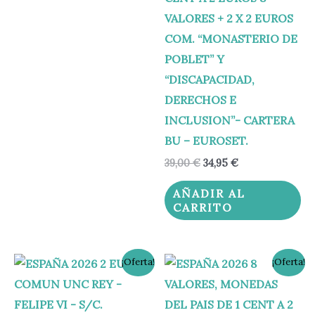
VALORES + 2 X 2 EUROS
COM. “MONASTERIO DE
POBLET” Y
“DISCAPACIDAD,
DERECHOS E
INCLUSION”- CARTERA
BU – EUROSET.
39,00
€
34,95
€
AÑADIR AL
CARRITO
El
El
El
El
¡Oferta!
¡Oferta!
precio
precio
precio
precio
original
actual
original
actual
era:
es:
era:
es:
3,99 €.
3,50 €.
8,95 €.
7,99 €.