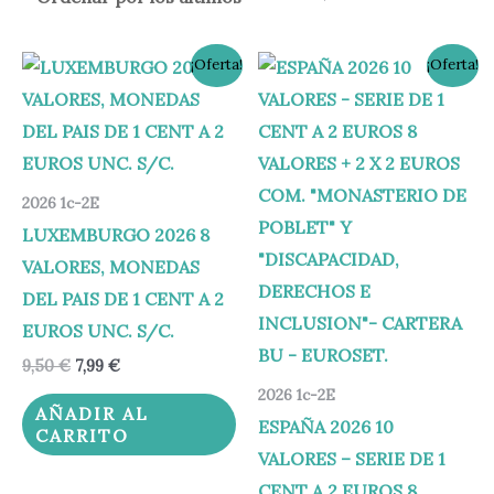
El
El
El
El
¡Oferta!
¡Oferta!
precio
precio
precio
precio
original
actual
original
actual
era:
es:
era:
es:
9,50 €.
7,99 €.
39,00 €.
34,95 €.
2026 1c-2E
LUXEMBURGO 2026 8
VALORES, MONEDAS
DEL PAIS DE 1 CENT A 2
EUROS UNC. S/C.
9,50
€
7,99
€
2026 1c-2E
AÑADIR AL
ESPAÑA 2026 10
CARRITO
VALORES – SERIE DE 1
CENT A 2 EUROS 8