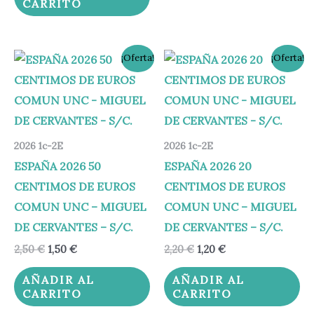
CARRITO
El
El
El
El
¡Oferta!
¡Oferta!
precio
precio
precio
precio
original
actual
original
actual
era:
es:
era:
es:
2,50 €.
1,50 €.
2,20 €.
1,20 €.
2026 1c-2E
2026 1c-2E
ESPAÑA 2026 50
ESPAÑA 2026 20
CENTIMOS DE EUROS
CENTIMOS DE EUROS
COMUN UNC – MIGUEL
COMUN UNC – MIGUEL
DE CERVANTES – S/C.
DE CERVANTES – S/C.
2,50
€
1,50
€
2,20
€
1,20
€
AÑADIR AL
AÑADIR AL
CARRITO
CARRITO