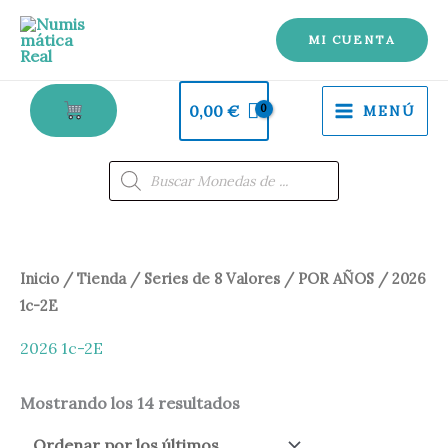
Ir
al
MI CUENTA
contenido
0,00
€
MENÚ
Búsqueda
de
productos
Ordenado
Inicio
/
Tienda
/
Series de 8 Valores
/
POR AÑOS
/ 2026
por
los
1c-2E
últimos
2026 1c-2E
Mostrando los 14 resultados