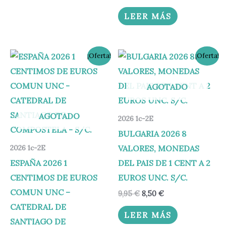
LEER MÁS
El
El
El
El
¡Oferta!
¡Oferta!
precio
precio
precio
precio
original
actual
original
actual
era:
es:
era:
es:
AGOTADO
1,80 €.
0,80 €.
9,95 €.
8,50 €.
AGOTADO
2026 1c-2E
BULGARIA 2026 8
VALORES, MONEDAS
2026 1c-2E
ESPAÑA 2026 1
DEL PAIS DE 1 CENT A 2
CENTIMOS DE EUROS
EUROS UNC. S/C.
COMUN UNC –
9,95
€
8,50
€
CATEDRAL DE
LEER MÁS
SANTIAGO DE