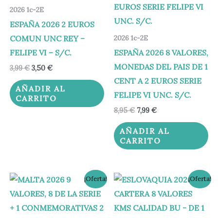
2026 1c-2E
ESPAÑA 2026 2 EUROS
COMUN UNC REY –
2026 1c-2E
FELIPE VI – S/C.
ESPAÑA 2026 8 VALORES,
MONEDAS DEL PAIS DE 1
3,99
€
3,50
€
CENT A 2 EUROS SERIE
AÑADIR AL
FELIPE VI UNC. S/C.
CARRITO
8,95
€
7,99
€
AÑADIR AL
CARRITO
El
El
El
El
¡Oferta!
¡Oferta!
precio
precio
precio
precio
original
actual
original
actual
era:
es:
era:
es:
44,95 €.
39,95 €.
38,00 €.
32,99 €.