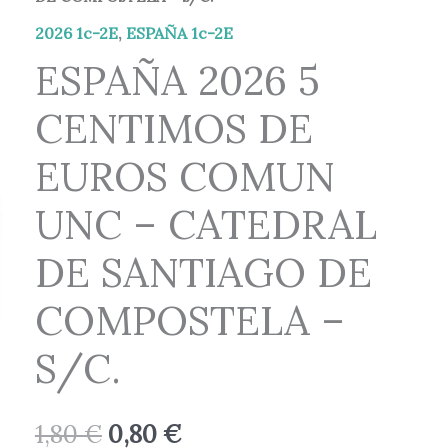
original
actual
2026 1c-2E
,
ESPAÑA 1c-2E
era:
es:
ESPAÑA 2026 5
1,80 €.
0,80 €.
CENTIMOS DE
EUROS COMUN
UNC – CATEDRAL
DE SANTIAGO DE
COMPOSTELA –
S/C.
1,80
€
0,80
€