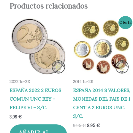
Productos relacionados
El
El
¡Oferta!
precio
precio
original
actual
era:
es:
9,95 €.
8,95 €.
2022 1c-2E
2014 1c-2E
ESPAÑA 2022 2 EUROS
ESPAÑA 2014 8 VALORES,
COMUN UNC REY –
MONEDAS DEL PAIS DE 1
FELIPE VI – S/C.
CENT A 2 EUROS UNC.
S/C.
3,99
€
9,95
€
8,95
€
AÑADIR AL