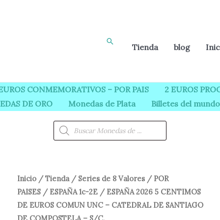
Buscar
Tienda
blog
Inic
 EUROS CONMEMORATIVOS – POR PAIS
2 EUROS PROO
EDAS DE ORO
Monedas de Plata
Billetes del mundo
Búsqueda
de
productos
Inicio
/
Tienda
/
Series de 8 Valores
/
POR
El
El
PAISES
/
ESPAÑA 1c-2E
/ ESPAÑA 2026 5 CENTIMOS
precio
precio
DE EUROS COMUN UNC – CATEDRAL DE SANTIAGO
DE COMPOSTELA – S/C.