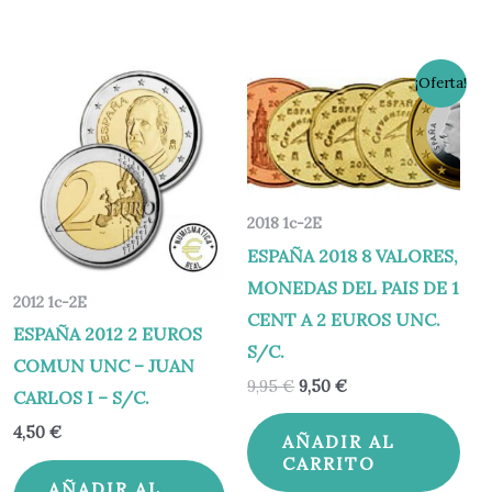
El
El
¡Oferta!
precio
precio
original
actual
era:
es:
9,95 €.
9,50 €.
2018 1c-2E
ESPAÑA 2018 8 VALORES,
MONEDAS DEL PAIS DE 1
2012 1c-2E
CENT A 2 EUROS UNC.
ESPAÑA 2012 2 EUROS
S/C.
COMUN UNC – JUAN
9,95
€
9,50
€
CARLOS I – S/C.
4,50
€
AÑADIR AL
CARRITO
AÑADIR AL