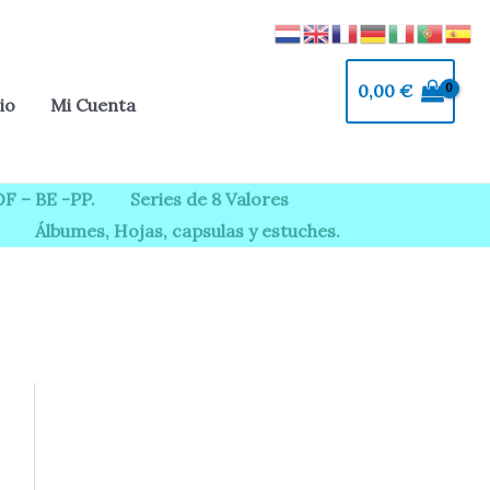
0,00
€
io
Mi Cuenta
F – BE -PP.
Series de 8 Valores
Álbumes, Hojas, capsulas y estuches.