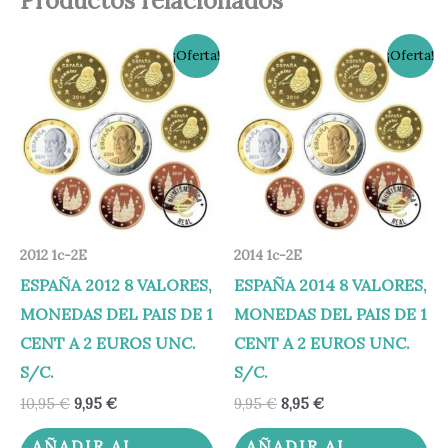
Productos relacionados
El
El
El
El
¡Oferta!
¡Oferta!
precio
precio
precio
precio
original
actual
original
actual
era:
es:
era:
es:
10,95 €.
9,95 €.
9,95 €.
8,95 €.
2012 1c-2E
2014 1c-2E
ESPAÑA 2012 8 VALORES,
ESPAÑA 2014 8 VALORES,
MONEDAS DEL PAIS DE 1
MONEDAS DEL PAIS DE 1
CENT A 2 EUROS UNC.
CENT A 2 EUROS UNC.
S/C.
S/C.
10,95
€
9,95
€
9,95
€
8,95
€
AÑADIR AL
AÑADIR AL