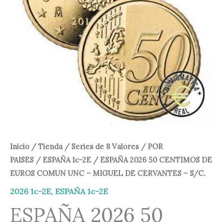
EUROS
COMUN
2,50 €.
1,50 €.
UNC
-
MIGUEL
DE
CERVANTES
-
S/C.
cantidad
Inicio
/
Tienda
/
Series de 8 Valores
/
POR
PAISES
/
ESPAÑA 1c-2E
/ ESPAÑA 2026 50 CENTIMOS DE
EUROS COMUN UNC – MIGUEL DE CERVANTES – S/C.
2026 1c-2E
,
ESPAÑA 1c-2E
ESPAÑA 2026 50