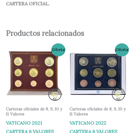
CARTERA OFICIAL.
Productos relacionados
El
El
El
El
¡Oferta!
¡Oferta!
precio
precio
precio
precio
original
actual
original
actual
era:
es:
era:
es:
59,00 €.
55,00 €.
58,00 €.
53,00 €.
Carteras oficiales de 8, 9, 10 y
Carteras oficiales de 8, 9, 10 y
11 Valores
11 Valores
VATICANO 2021
VATICANO 2022
CARTERA 8 VALORES
CARTERA 8 VALORES