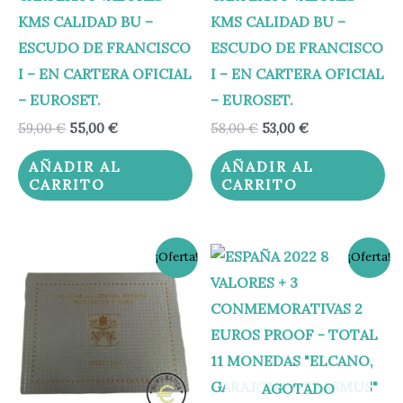
KMS CALIDAD BU –
KMS CALIDAD BU –
ESCUDO DE FRANCISCO
ESCUDO DE FRANCISCO
I – EN CARTERA OFICIAL
I – EN CARTERA OFICIAL
– EUROSET.
– EUROSET.
59,00
€
55,00
€
58,00
€
53,00
€
AÑADIR AL
AÑADIR AL
CARRITO
CARRITO
El
El
El
El
¡Oferta!
¡Oferta!
precio
precio
precio
precio
original
actual
original
actual
era:
es:
era:
es:
65,00 €.
55,00 €.
235,00 €.
165,00 €.
AGOTADO