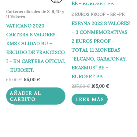
Carteras oficiales de 8, 9, 10 y
2 EUROS PROOF - BE -PP.
11 Valores
ESPAÑA 2022 8 VALORES
VATICANO 2020
+ 3 CONMEMORATIVAS
CARTERA 8 VALORES
2 EUROS PROOF –
KMS CALIDAD BU –
TOTAL 11 MONEDAS
ESCUDO DE FRANCISCO
“ELCANO, GARAJONAY,
I – EN CARTERA OFICIAL
ERASMUS” BE –
– EUROSET.
EUROSET PP.
65,00
€
55,00
€
235,00
€
165,00
€
AÑADIR AL
CARRITO
LEER MÁS